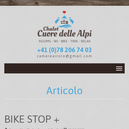
ROOMS - SKI - BIKE - TREK - RELAX
+41 (0)78 206 74 03
camereairolo@gmail.com
Toggl
naviga
Articolo
BIKE STOP +