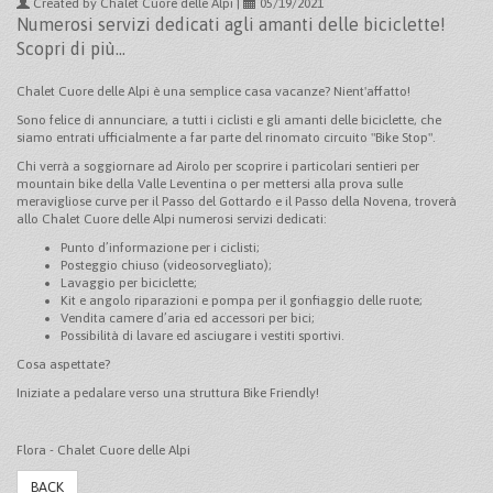
Created by Chalet Cuore delle Alpi |
05/19/2021
Numerosi servizi dedicati agli amanti delle biciclette!
Scopri di più...
Chalet Cuore delle Alpi è una semplice casa vacanze? Nient'affatto!
Sono felice di annunciare, a tutti i ciclisti e gli amanti delle biciclette, che
siamo entrati ufficialmente a far parte del rinomato circuito "Bike Stop".
Chi verrà a soggiornare ad Airolo per scoprire i particolari sentieri per
mountain bike della Valle Leventina o per mettersi alla prova sulle
meravigliose curve per il Passo del Gottardo e il Passo della Novena, troverà
allo Chalet Cuore delle Alpi numerosi servizi dedicati:
Punto d’informazione per i ciclisti;
Posteggio chiuso (videosorvegliato);
Lavaggio per biciclette;
Kit e angolo riparazioni e pompa per il gonfiaggio delle ruote;
Vendita camere d’aria ed accessori per bici;
Possibilità di lavare ed asciugare i vestiti sportivi.
Cosa aspettate?
Iniziate a pedalare verso una struttura Bike Friendly!
Flora - Chalet Cuore delle Alpi
BACK